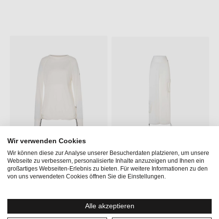
f
f
o
o
r
r
t
t
v
v
e
e
r
r
f
f
ü
ü
g
g
b
b
a
a
r
r
Wir verwenden Cookies
Wir können diese zur Analyse unserer Besucherdaten platzieren, um unsere
LEISURE AIR LS
LOOSE AIR CARGO
Webseite zu verbessern, personalisierte Inhalte anzuzeigen und Ihnen ein
großartiges Webseiten-Erlebnis zu bieten. Für weitere Informationen zu den
Regulärer Preis:
Regulärer Preis:
100,00 €
180,00 €
S
S
von uns verwendeten Cookies öffnen Sie die Einstellungen.
o
o
f
f
o
o
r
r
t
t
Alle akzeptieren
v
v
e
e