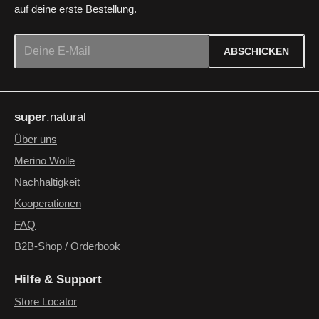
auf deine erste Bestellung.
E-Mail-Adresse*
ABSCHICKEN
Datenschutz
Die mit einem Stern (*) markierten Felder sind Pflichtfelder.
Ich habe die
Datenschutzbestimmungen
zur Kenntnis
super
.natural
genommen und die
AGB
gelesen und bin mit ihnen
einverstanden.
*
Über uns
Merino Wolle
Nachhaltigkeit
Kooperationen
FAQ
B2B-Shop / Orderbook
Hilfe & Support
Store Locator