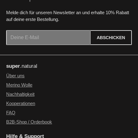
Melde dich für unseren Newsletter an und erhalte 10% Rabatt
auf deine erste Bestellung.
E-Mail-Adresse*
ABSCHICKEN
Datenschutz
Die mit einem Stern (*) markierten Felder sind Pflichtfelder.
Ich habe die
Datenschutzbestimmungen
zur Kenntnis
super
.natural
genommen und die
AGB
gelesen und bin mit ihnen
einverstanden.
*
Über uns
Merino Wolle
Nachhaltigkeit
Kooperationen
FAQ
B2B-Shop / Orderbook
Hilfe & Support