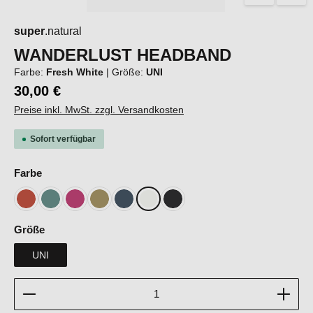
super
.natural
WANDERLUST HEADBAND
Farbe:
Fresh White
|
Größe:
UNI
30,00 €
Preise inkl. MwSt. zzgl. Versandkosten
Sofort verfügbar
auswählen
Farbe
Chilli
Lagoon Green
Pinky Rose
Sahara
Blueberry
Fresh White
Jet Black
auswählen
Größe
UNI
Produkt Anzahl: Gib den gewünschten Wert ein oder b