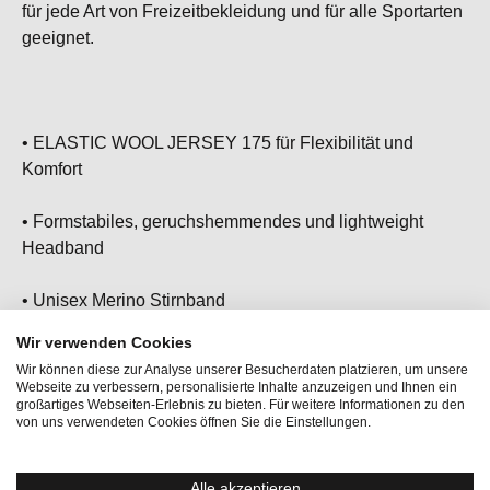
für jede Art von Freizeitbekleidung und für alle Sportarten
geeignet.
• ELASTIC WOOL JERSEY 175 für Flexibilität und
Komfort
• Formstabiles, geruchshemmendes und lightweight
Headband
• Unisex Merino Stirnband
Wir verwenden Cookies
• Hält dich bei jedem Outdoor Abenteuer zuverlässig
Wir können diese zur Analyse unserer Besucherdaten platzieren, um unsere
warm
Webseite zu verbessern, personalisierte Inhalte anzuzeigen und Ihnen ein
großartiges Webseiten-Erlebnis zu bieten. Für weitere Informationen zu den
von uns verwendeten Cookies öffnen Sie die Einstellungen.
• Dein neues Lieblings Accessoire, ob am Berg oder im
Tal - damit bist du immer ready für das nächste
Abenteuer!
Alle akzeptieren