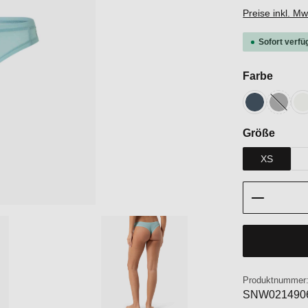
Preise inkl. M
Sofort verfü
auswä
Farbe
Blueberry
Cashm
F
(Diese O
auswä
Größe
XS
Produkt 
Produktnummer
SNW021490