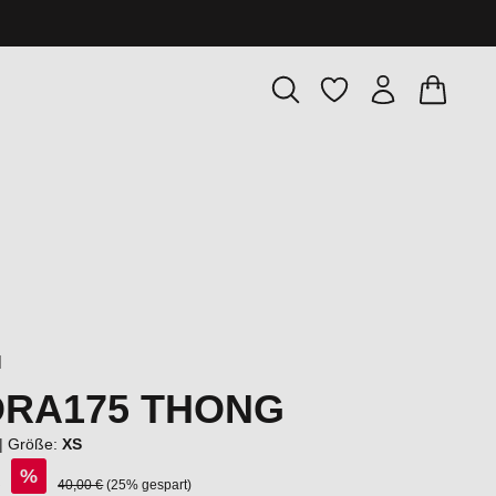
Warenkor
Du hast 0 Produkte
l
RA175 THONG
|
Größe:
XS
€
%
Regulärer Preis:
40,00 €
(25% gespart)