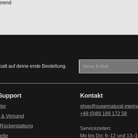
ierend
E-Mail-Adresse*
tt auf deine erste Bestellung.
Datenschutz
Die mit einem Stern (*) mark
Ich habe die
Datenschu
 Support
Kontakt
genommen und die
AG
einverstanden.
*
tor
shop@supernatural-merin
+49 (0)89 189 172 58
g & Versand
 Rückerstattung
Servicezeiten:
elle
Mo bis Do: 9–12 und 13–1