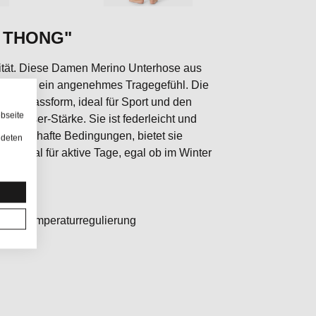
5 THONG"
lität. Diese Damen Merino Unterhose aus
ke und ein angenehmes Tragegefühl. Die
ose Passform, ideal für Sport und den
bseite
te Faser-Stärke. Sie ist federleicht und
chselhafte Bedingungen, bietet sie
ndeten
 – ideal für aktive Tage, egal ob im Winter
mit Temperaturregulierung