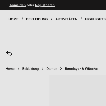
Anmelden
oder
Registrieren
Zur Hauptnavigation springen
HOME
BEKLEIDUNG
AKTIVITÄTEN
HIGHLIGHTS
Home
Bekleidung
Damen
Baselayer & Wäsche
Bildergalerie überspringen