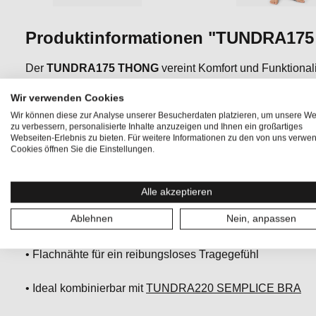
Produktinformationen "TUNDRA17
Der
TUNDRA175 THONG
vereint Komfort und Funktiona
ADVANCED WOOL 175g sorgt für eine mittlere Wärmestär
Wir verwenden Cookies
Flachnähte minimieren Reibung und garantieren eine nahtl
Wir können diese zur Analyse unserer Besucherdaten platzieren, um unsere We
Alltag. Die Sierra Base Layer Grammatur ist unsere leichtes
zu verbessern, personalisierte Inhalte anzuzeigen und Ihnen ein großartiges
wärmend, dank der ADVANCED WOOL 175g. Perfekt für we
Webseiten-Erlebnis zu bieten. Für weitere Informationen zu den von uns verwe
Cookies öffnen Sie die Einstellungen.
exzellente Feuchtigkeitsregulierung und Bewegungsfreiheit
auf der Piste oder bei kühleren Sommeraktivitäten.
Alle akzeptieren
Ablehnen
Nein, anpassen
• Geruchshemmendes, atmungsaktives Merino Base Layer 
• Flachnähte für ein reibungsloses Tragegefühl
• Ideal kombinierbar mit
TUNDRA220 SEMPLICE BRA