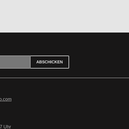
ABSCHICKEN
ierten Felder sind Pflichtfelder.
tzbestimmungen
zur Kenntnis
B
gelesen und bin mit ihnen
o.com
7 Uhr