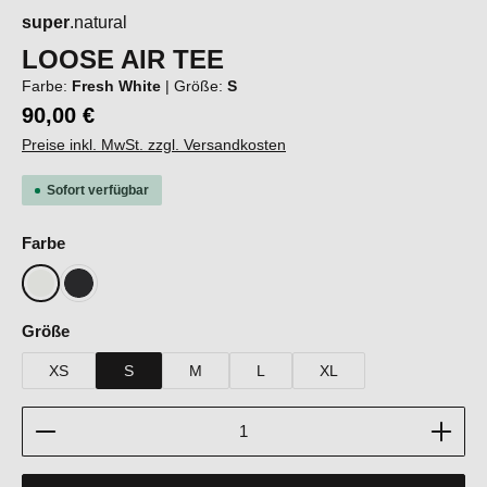
super
.natural
LOOSE AIR TEE
Farbe:
Fresh White
|
Größe:
S
90,00 €
Preise inkl. MwSt. zzgl. Versandkosten
Sofort verfügbar
auswählen
Farbe
Fresh White
Jet Black
auswählen
Größe
XS
S
M
L
XL
Produkt Anzahl: Gib den gewünschten Wert ein oder b