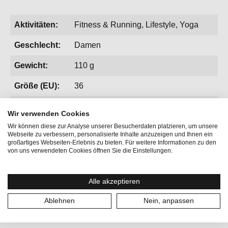
Aktivitäten:
Fitness & Running, Lifestyle, Yoga
Geschlecht:
Damen
Gewicht:
110 g
Größe (EU):
36
Kategorien:
T-Shirts
Wir verwenden Cookies
Größe:
S
Wir können diese zur Analyse unserer Besucherdaten platzieren, um unsere
Webseite zu verbessern, personalisierte Inhalte anzuzeigen und Ihnen ein
großartiges Webseiten-Erlebnis zu bieten. Für weitere Informationen zu den
von uns verwendeten Cookies öffnen Sie die Einstellungen.
Alle akzeptieren
Ablehnen
Nein, anpassen
Produktgalerie überspringen
Vervollständige deinen Look