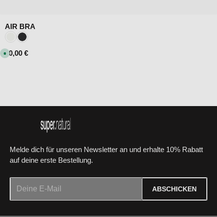
AIR BRA
Farbe:
Fresh White
Jet Black
Regulärer Preis:
40,00 €
S
o
f
o
r
t
v
e
r
f
ü
g
b
a
r
Melde dich für unseren Newsletter an und erhalte 10% Rabatt
auf deine erste Bestellung.
E-Mail-Adresse*
ABSCHICKEN
Datenschutz