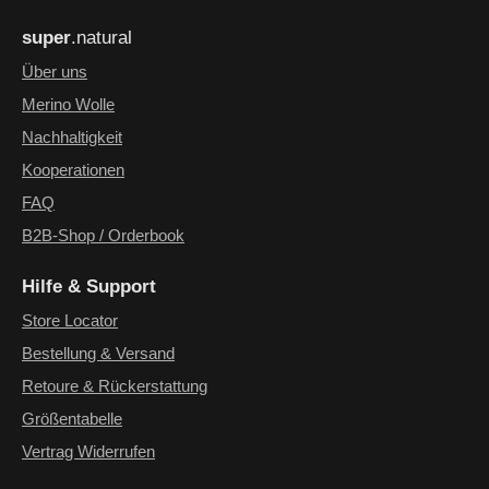
Die mit einem Stern (*) markierten Felder sind Pflichtfelder.
Ich habe die
Datenschutzbestimmungen
zur Kenntnis
super
.natural
genommen und die
AGB
gelesen und bin mit ihnen
einverstanden.
*
Über uns
Merino Wolle
Nachhaltigkeit
Kooperationen
FAQ
B2B-Shop / Orderbook
Hilfe & Support
Store Locator
Bestellung & Versand
Retoure & Rückerstattung
Größentabelle
Vertrag Widerrufen