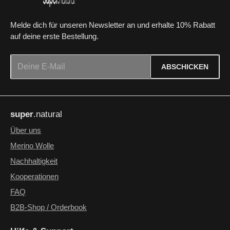
Melde dich für unseren Newsletter an und erhalte 10% Rabatt
auf deine erste Bestellung.
E-Mail-Adresse*
ABSCHICKEN
Datenschutz
Die mit einem Stern (*) markierten Felder sind Pflichtfelder.
Ich habe die
Datenschutzbestimmungen
zur Kenntnis
super
.natural
genommen und die
AGB
gelesen und bin mit ihnen
einverstanden.
*
Über uns
Merino Wolle
Nachhaltigkeit
Kooperationen
FAQ
B2B-Shop / Orderbook