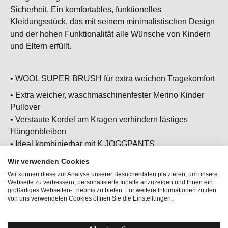
Sicherheit. Ein komfortables, funktionelles
Kleidungsstück, das mit seinem minimalistischen Design
und der hohen Funktionalität alle Wünsche von Kindern
und Eltern erfüllt.
• WOOL SUPER BRUSH für extra weichen Tragekomfort
• Extra weicher, waschmaschinenfester Merino Kinder
Pullover
• Verstaute Kordel am Kragen verhindern lästiges
Hängenbleiben
• Ideal kombinierbar mit K JOGGPANTS
• Der perfekte Hoodie für dein Kind
Wir verwenden Cookies
Wir können diese zur Analyse unserer Besucherdaten platzieren, um unsere
Webseite zu verbessern, personalisierte Inhalte anzuzeigen und Ihnen ein
Super bequem und vielseitig, hält warm an kühlen
großartiges Webseiten-Erlebnis zu bieten. Für weitere Informationen zu den
Tagen und ist ideal für alle Abenteuer
– der Hoodie
von uns verwendeten Cookies öffnen Sie die Einstellungen.
wird schnell zum neuen Lieblingsstück.