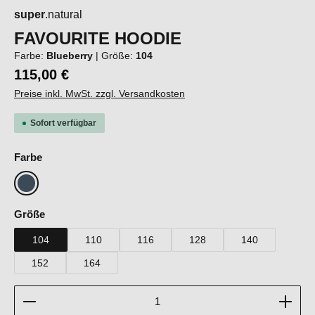
super
.natural
FAVOURITE HOODIE
Farbe:
Blueberry
|
Größe:
104
115,00 €
Preise inkl. MwSt. zzgl. Versandkosten
Sofort verfügbar
auswählen
Farbe
Blueberry
auswählen
Größe
104
110
116
128
140
152
164
Produkt Anzahl: Gib den gewünschten Wert ein oder b