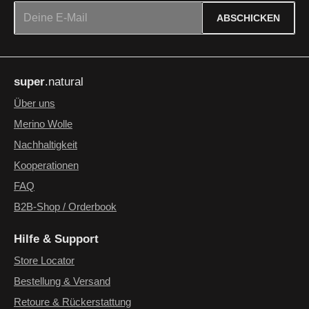
E-Mail-Adresse*
ABSCHICKEN
Datenschutz
Die mit einem Stern (*) markierten Felder sind Pflichtfelder.
Ich habe die
Datenschutzbestimmungen
zur Kenntnis
super
.natural
genommen und die
AGB
gelesen und bin mit ihnen
einverstanden.
*
Über uns
Merino Wolle
Nachhaltigkeit
Kooperationen
FAQ
B2B-Shop / Orderbook
Hilfe & Support
Store Locator
Bestellung & Versand
Retoure & Rückerstattung