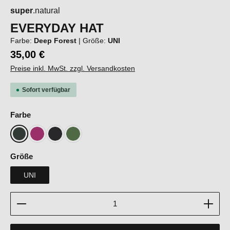
super
.natural
EVERYDAY HAT
Farbe:
Deep Forest
|
Größe:
UNI
35,00 €
Preise inkl. MwSt. zzgl. Versandkosten
Sofort verfügbar
auswählen
Farbe
Deep Forest
Fuchsia Red
Jet Black Melange
Willow Brough
auswählen
Größe
UNI
Produkt Anzahl: Gib den gewünschten Wert ein oder b