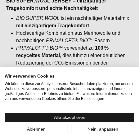
BIO SUPER.WOOL JERSEY – einzigartiger
Tragekomfort und echte Nachhaltigkeit
BIO SUPER.WOOL
ist ein nachhaltiger Materialmix
mit einzigartigem Tragekomfort
Hochwertige Kombination aus Merinowolle und
nachhaltigen
PRIMALOFT® BIO™
‑Fasern
PRIMALOFT® BIO™
verwendet zu
100 %
recyceltes Material
, dies führt zu einer deutlichen
Reduzierung der CO₂‑Emissionen bei der
Faserproduktion
Wir verwenden Cookies
PRIMALOFT® BIO™
zerfällt am Ende wieder in
Wir können diese zur Analyse unserer Besucherdaten platzieren, um unsere
natürlich vorkommende Stoffe
Webseite zu verbessern, personalisierte Inhalte anzuzeigen und Ihnen ein
Langlebig, pflegeleicht und mit sämtlichen
großartiges Webseiten-Erlebnis zu bieten. Für weitere Informationen zu den
von uns verwendeten Cookies öffnen Sie die Einstellungen.
Merino‑Vorteilen
Alle akzeptieren
Ablehnen
Nein, anpassen