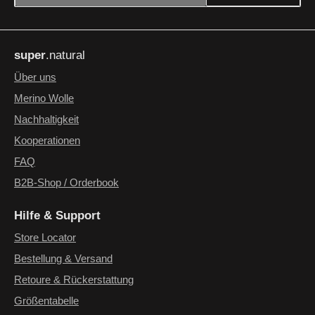
Datenschutz
Die mit einem Stern (*) markierten Felder sind Pflichtfelder.
Ich habe die
Datenschutzbestimmungen
zur Kenntnis
super
.natural
genommen und die
AGB
gelesen und bin mit ihnen
einverstanden.
*
Über uns
Merino Wolle
Nachhaltigkeit
Kooperationen
FAQ
B2B-Shop / Orderbook
Hilfe & Support
Store Locator
Bestellung & Versand
Retoure & Rückerstattung
Größentabelle