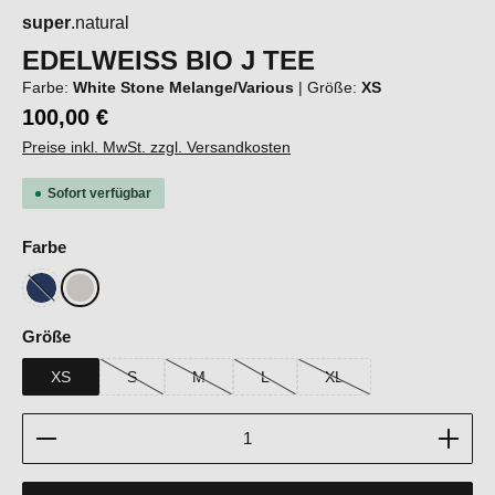
super
.natural
EDELWEISS BIO J TEE
Farbe:
White Stone Melange/Various
|
Größe:
XS
100,00 €
Preise inkl. MwSt. zzgl. Versandkosten
Sofort verfügbar
auswählen
Farbe
Blueberry/Various
White Stone Melange/Various
(Diese Option ist zurzeit nicht verfügbar.)
auswählen
Größe
XS
S
M
L
XL
(Diese Option ist zurzeit nicht verfügbar.)
(Diese Option ist zurzeit nicht verfügbar.)
(Diese Option ist zurzeit nicht verfügbar
(Diese Option ist zurzeit ni
Produkt Anzahl: Gib den gewünschten Wert ein oder b